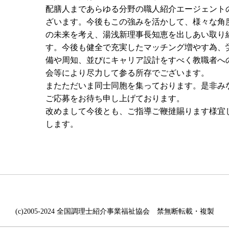
配膳人まであらゆる分野の職人紹介エージェント
ざいます。今後もこの強みを活かして、様々な角
の未来を考え、湯浅新理事長知恵を出しあい取り
す。今後も健全で充実したマッチング増やす為、
備や周知、並びにキャリア設計をすべく教職者へ
会等により尽力して参る所存でございます。
またただいま同士同胞を集っております。是非み
ご応募をお待ち申し上げております。
改めまして今後とも、ご指導ご鞭撻賜ります様宜
します。
(c)2005-2024 全国調理士紹介事業福祉協会 禁無断転載・複製