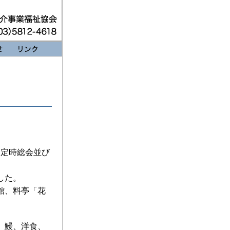
 定時総会並び
した。
館、料亭「花
、鰻、洋食、